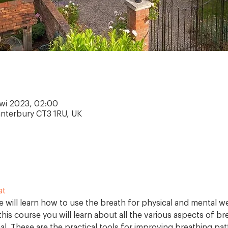
kwi 2023, 02:00
anterbury CT3 1RU, UK
at
e will learn how to use the breath for physical and mental wel
this course you will learn about all the various aspects of br
l. These are the practical tools for improving breathing patt