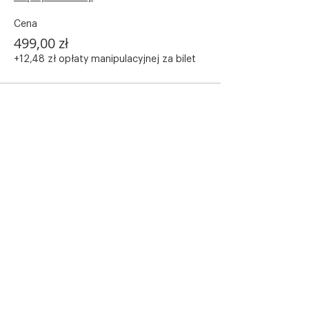
Cena
499,00 zł
+12,48 zł opłaty manipulacyjnej za bilet
Udostępnij to wydarzenie
Home
Warsztaty
Freediving